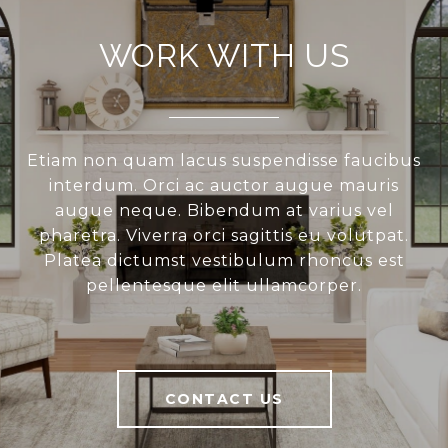
WORK WITH US
Etiam non quam lacus suspendisse faucibus
interdum. Orci ac auctor augue mauris
augue neque. Bibendum at varius vel
pharetra. Viverra orci sagittis eu volutpat.
Platea dictumst vestibulum rhoncus est
pellentesque elit ullamcorper.
CONTACT US