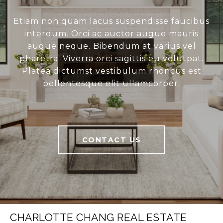
Etiam non quam lacus suspendisse faucibus
interdum. Orci ac auctor augue mauris
augue neque. Bibendum at varius vel
pharetra. Viverra orci sagittis eu volutpat.
Platea dictumst vestibulum rhoncus est
pellentesque elit ullamcorper.
CONTACT US
CHARLOTTE CHANG REAL ESTATE