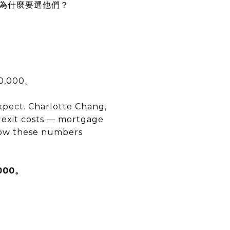
為什麼要選他們？
,000。
xpect. Charlotte Chang,
 exit costs — mortgage
now these numbers
000。