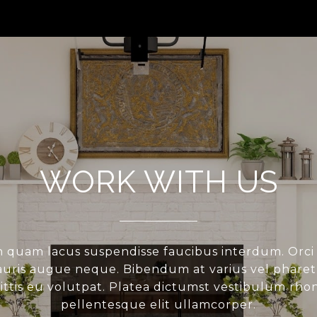
WORK WITH US
 quam lacus suspendisse faucibus interdum. Orci
ris augue neque. Bibendum at varius vel pharetr
gittis eu volutpat. Platea dictumst vestibulum rho
pellentesque elit ullamcorper.