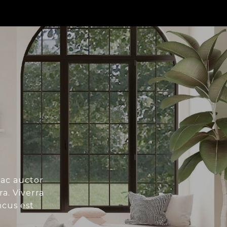
 ac auctor
a. Viverra
ncus est