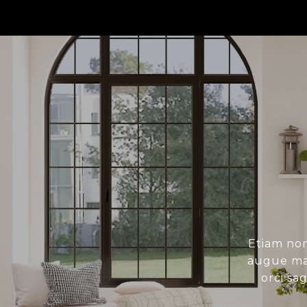
Etiam non
augue mau
orci sa