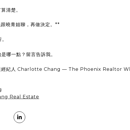
有算清楚。
先跟曉青姐聊，再做決定。**
析。
的是哪一點？留言告訴我。
arlotte Chang — The Phoenix Realtor Who 
g
ng
ang Real Estate